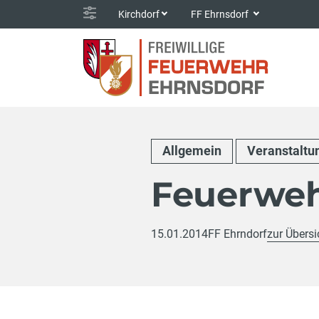
Kirchdorf
FF Ehrnsdorf
Allgemein
Veranstaltu
Feuerweh
15.01.2014
FF Ehrndorf
zur Übersi