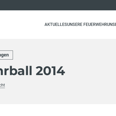
AKTUELLES
UNSERE FEUERWEHR
UNS
ngen
rball 2014
cht