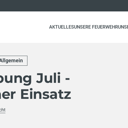
AKTUELLES
UNSERE FEUERWEHR
UNS
Allgemein
ung Juli -
er Einsatz
cht