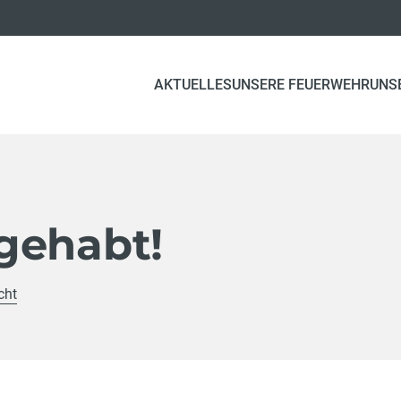
AKTUELLES
UNSERE FEUERWEHR
UNS
gehabt!
cht