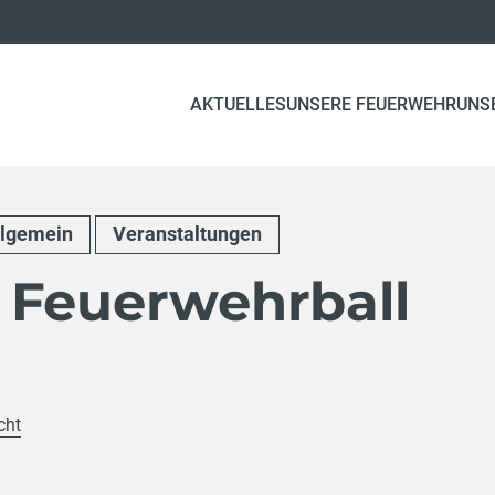
AKTUELLES
UNSERE FEUERWEHR
UNS
llgemein
Veranstaltungen
 Feuerwehrball
cht